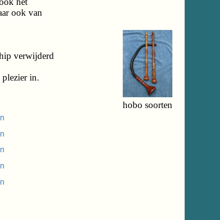
 ook het
aar ook van
chip verwijderd
plezier in.
hobo soorten