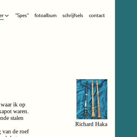
er
"Spes"
fotoalbum
schrijfsels
contact
 waar ik op
kapot waren.
nde stalen
Richard Haka
g van de roef