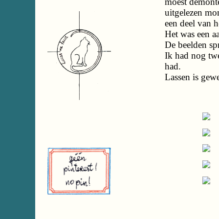
moest demonter
uitgelezen mo
een deel van he
Het was een 
De beelden sp
Ik had nog twe
had.
Lassen is gewel