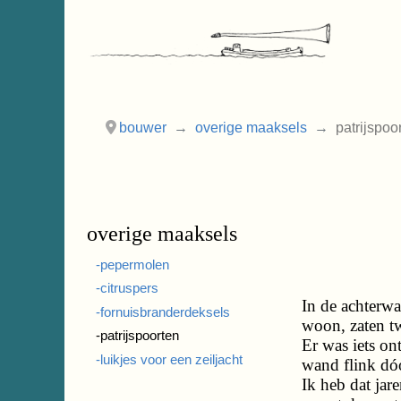
bouwer
overige maaksels
patrijspoo
overige maaksels
-pepermolen
-citruspers
In de achterwa
-fornuisbranderdeksels
woon, zaten tw
-patrijspoorten
Er was iets on
-luikjes voor een zeiljacht
wand flink dó
Ik heb dat jar