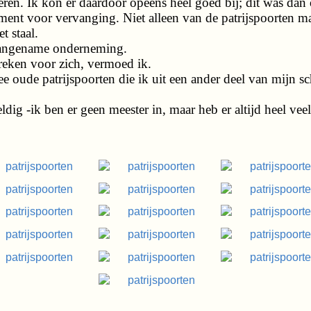
en. Ik kon er daardoor opeens heel goed bij; dit was dan
ment voor vervanging. Niet alleen van de patrijspoorten m
t staal.
aangename onderneming.
reken voor zich, vermoed ik.
e oude patrijspoorten die ik uit een ander deel van mijn s
dig -ik ben er geen meester in, maar heb er altijd heel veel 